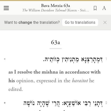
Bava Metzia 63a
The William Davidson Talmud
(Koren - Steinsaltz)
×
Want to
change
the translation?
Go to translations
Loading...
63a
דִּמְתָרַצְנָא מַתְנִיתִין כְּווֹתֵיהּ.
1
as I resolve the mishna in accordance with
his
opinion, expressed in the
baraitot
he
edited.
דְּתָנֵי רַבִּי אוֹשַׁעְיָא: הֲרֵי שֶׁהָיָה נוֹשֶׁה
2