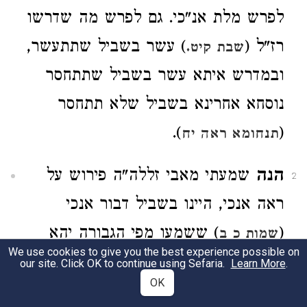
לפרש מלת אנ"כי. גם לפרש מה שדרשו
רז"ל (
) עשר בשביל שתתעשר,
שבת קיט.
ובמדרש איתא עשר בשביל שתתחסר
נוסחא אחרינא בשביל שלא תתחסר
).
(
תנחומא ראה יח
הנה
שמעתי מאבי זללה"ה פירוש על
2
ראה אנכי, היינו בשביל דבור אנכי
(
) ששמעו מפי הגבורה יהא
שמות כ ב
We use cookies to give you the best experience possible on
הקיבול שכר בעולם הזה, היינו היום,
our site. Click OK to continue using Sefaria.
Learn More
.
OK
ע"כ מאבי זלה"ה.