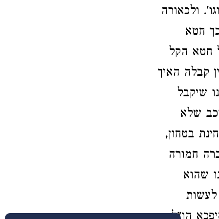
ו'. ולכאורה
כך חטא
 חטא הקל
ן קבלה האיך
ו שיקבל
רכב שלא
נת בטחון,
ברה חמורה
ו שהוא
לעשות
פכא הו"ל