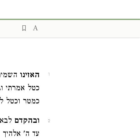
האזינו
השמים 
1
כטל אמרתי וגו
כמטר וכטל לק
ובהקדם
לבאר 
2
עד ה' אלהיך כ