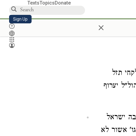
Texts
Topics
Donate
Sign Up
×
חי תזל
ול"ל יערוף
בה ישראל
גו' אשור לא