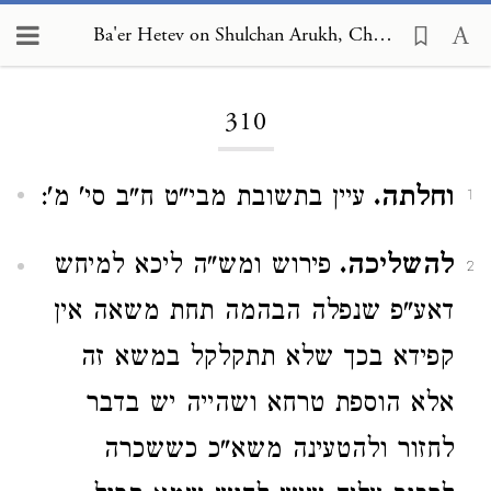
Ba'er Hetev on Shulchan Arukh, Choshen Mishpat 310
Loading...
310
וחלתה.
עיין בתשובת מבי"ט ח"ב סי' מ':
1
להשליכה.
פירוש ומש"ה ליכא למיחש
2
דאע"פ שנפלה הבהמה תחת משאה אין
קפידא בכך שלא תתקלקל במשא זה
אלא הוספת טרחא ושהייה יש בדבר
לחזור ולהטעינה משא"כ כששכרה