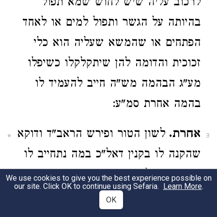
לרכוב עליה שיש לחוש שמא תפול
בהיותה על הגשר ותפול למים או לאחד
הפתחים או שהמשא שעליה הוא כלי
זכוכית והדומה להן שיתקלקלו כשיפלו
מע"ג הבהמה מש"ה חייב להעמיד לו
בהמה אחרת סמ"ע:
אחרת.
לשון הטור ופירש הראב"ד ודוקא
3
שהקנה לו בקנין דאל"כ במה נתחייב לו
כו' וא"א ז"ל כתב דבמשיכת החמור
We use cookies to give you the best experience possible on
our site. Click OK to continue using Sefaria.
Learn More
.
נשתעבדו נכסי המשכיר להעמיד לו חמור
OK
עד אותו המקום עכ"ל והרמב"ם והמחבר