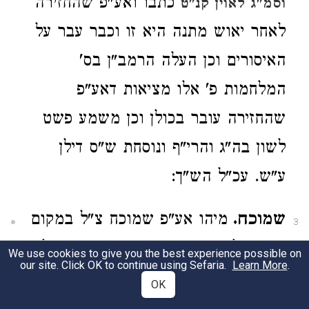
כתבו ואע"פ שהחזירה
וסמ"ג לאוין קנ"ט
לאחר יאוש מתנה היא זו וכבר עבר על
האיסורים וכן העלה הרמב"ן בס'
המלחמות פ' אלו מציאות דאע"פ
שהחזירה עובר בכולן וכן משמע פשט
לשון בה"ג והרי"ף ונוסחת ש"ס דילן
ע"ש. עכ"ל הש"ך:
שמוכח.
מיהו אע"פ שמוכח צ"ל במקום
3
שראוי להסתפק בה שהיא אבידה דאל"כ
We use cookies to give you the best experience possible on
our site. Click OK to continue using Sefaria.
Learn More
.
שמא ייאש ממנה בשעה שאבדה וכמ"ש
OK
. סמ"ע:
בס"ג
וע"ל סי' רס"ב