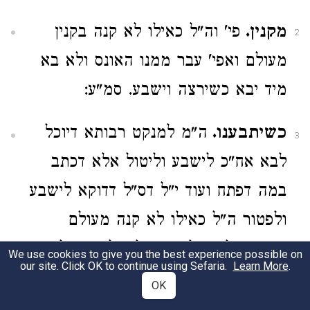
מקנין.
פי' וה"ל כאילו לא קנה בקנין
2
מעולם ואפי' עבר ממנו האונס ולא בא
מיד יבא כשירצה וישבע. סמ"ע:
כשיתבענו.
ה"מ למנקט רבותא דיוכל
3
לבא אח"כ לישבע וליטול אלא דכתב
במה דפתח ועוד י"ל דס"ל דדוקא לישבע
ולפטור ה"ל כאילו לא קנה מעולם
משא"כ לענין לישבע וליטול וצ"ע לדינא
We use cookies to give you the best experience possible on
our site. Click OK to continue using Sefaria.
Learn More
.
עכ"ל הסמ"ע אבל הש"ך מסיק דאין
OK
חילוק כלל וכן דעת הב"ח ועיקר וכתב