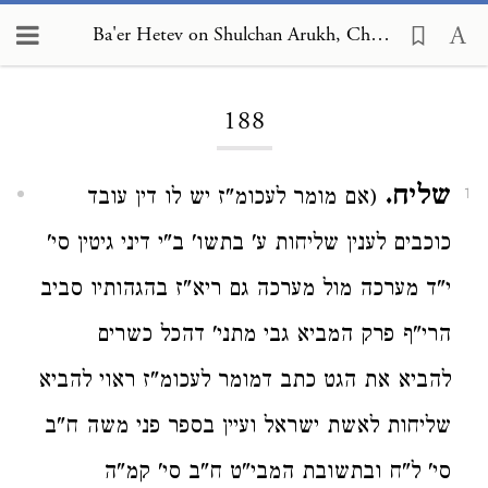
Ba'er Hetev on Shulchan Arukh, Choshen Mishpat 188
Loading...
188
שליח.
(אם מומר לעכומ"ז יש לו דין עובד
1
כוכבים לענין שליחות ע' בתשו' ב"י דיני גיטין סי'
י"ד מערכה מול מערכה גם ריא"ז בהגהותיו סביב
הרי"ף פרק המביא גבי מתני' דהכל כשרים
להביא את הגט כתב דמומר לעכומ"ז ראוי להביא
שליחות לאשת ישראל ועיין בספר פני משה ח"ב
סי' ל"ח ובתשובת המבי"ט ח"ב סי' קמ"ה