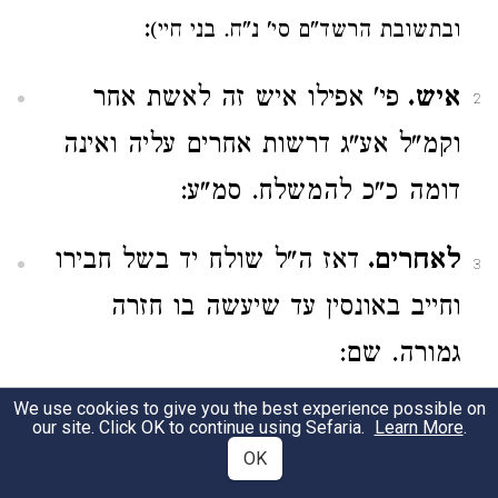
:
ובתשובת הרשד"ם סי' נ"ח. בני חיי)
איש.
פי' אפילו איש זה לאשת אחר
2
וקמ"ל אע"ג דרשות אחרים עליה ואינה
דומה כ"כ להמשלח. סמ"ע:
לאחרים.
דאז ה"ל שולח יד בשל חבירו
3
וחייב באונסין עד שיעשה בו חזרה
גמורה. שם:
We use cookies to give you the best experience possible on
וכל.
פי' אפילו השליח רוצה להשלים
our site. Click OK to continue using Sefaria.
Learn More
.
4
OK
חסרונו וע"ל סי' קפ"ב. ש"ך: