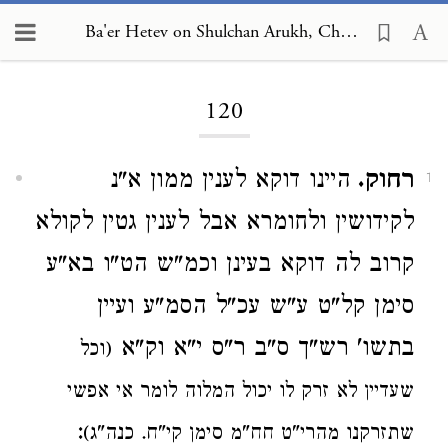
Ba'er Hetev on Shulchan Arukh, Choshen Mishpat 120
Loading...
120
רחוק.
היינו דוקא לענין ממון א"נ
1
לקידושין ולחומרא אבל לענין גטין לקולא
קרוב לה דוקא בעינן וכמ"ש הט"ו בא"ע
סימן קל"ט ע"ש עכ"ל הסמ"ע ועיין
בתשו' רש"ך ס"ב ר"ס י"א וק"א
(וכל
שעדיין לא זרק לו יכול המלוה לומר אי אפשי
:
שתזרקנו מהרי"ט חח"מ סימן קי"ח. כנה"ג)