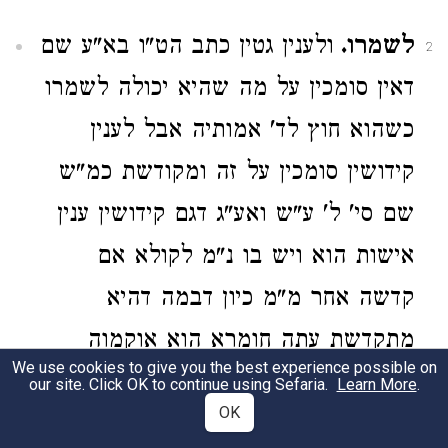
לשמרו.
ולענין גטין כתב הט"ו בא"ע שם
2
דאין סומכין על מה שהיא יכולה לשמרו
כשהוא חוץ לד' אמותיה אבל לענין
קידושין סומכין על זה ומקודשת כמ"ש
שם סי' ל' ע"ש ואע"ג דגם קידושין ענין
אישות הוא ויש בו נ"מ לקולא אם
קדשה אחר מ"מ כיון דבמה דהיא
מתקדשת עתה חומרא הוא אוקמוה
We use cookies to give you the best experience possible on
אדינא דמן הדין מחשב ברשות' כיון
our site. Click OK to continue using Sefaria.
Learn More
.
OK
דיכולה היא לשמרו. סמ"ע: