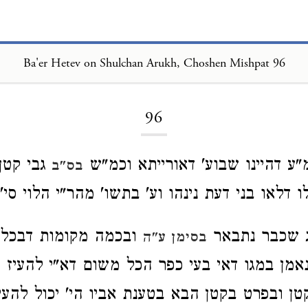
Ba'er Hetev on Shulchan Arukh, Choshen Mishpat 96
Loading...
96
"ע דהיינו שבוע' דאורייתא וכמ"ש
גבי קטן
בס"ב
ו דלאו בני דעת נינהו וע' בתשו' מהר"י הלוי סי' 
ג שכבר נתבאר
ובכמה מקומות דבכל 
בסימן ע"ה
אמן במגו דאי בעי כפר הכל משום דא"י להעיז פנ
טן ובפרט בקטן הבא בטענת אביו הי' יכול להעיז