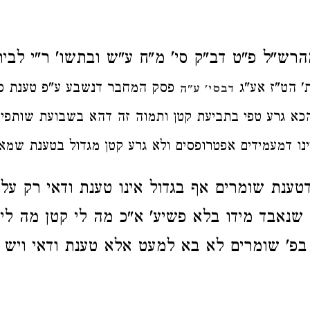
הרש"ל פ"ט דב"ק סי' מ"ח ע"ש ובתשו' ר"י לבית 
ת' הט"ז אע"ג
פסק המחבר דנשבע ע"פ טענת ס
דבסי' ע"ה
הכא גרע טפי בתביעת קטן ותמוה זה דהא בשבועת שותפין
נו דמעמידים אפטרופסים ולא גרע קטן מגדול בטענת שמא 
טענת שומרים אף בגדול אינו טענת ודאי רק על
 שנאבד מידו בלא פשיע' א"כ מה לי קטן מה לי 
 בפ' שומרים לא בא למעט אלא טענת ודאי ויש ל