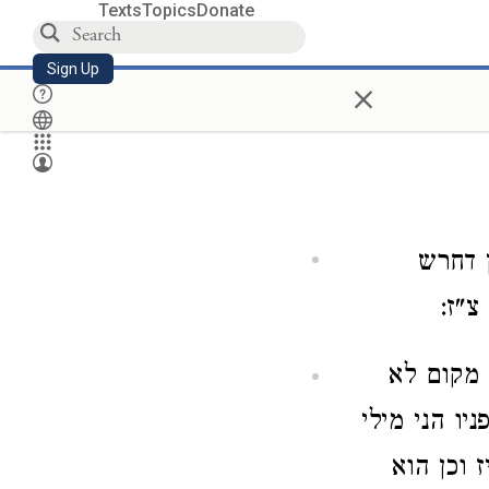
Texts
Topics
Donate
Sign Up
×
 דחרש
צ"ז:
מקום לא
יו הני מילי
 וכן הוא