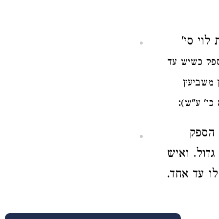
לוי סי'
פק כשיש עד
 משביעין
:
כו' ע"ש)
 הספק
גדול. ואיש
ו עד אחד.