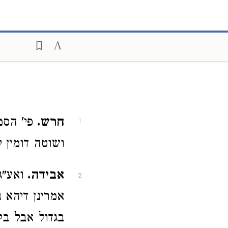
חרש.
פי' הסמ
1
ושוטה דומין ל
אבידה.
ואע"
2
אמרינן דיהא נ
בגדול אבל בק