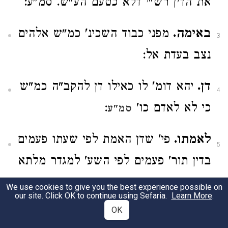
את הדין רש"י דלא כטעם הע"ש. סמ"ע:
באימה.
מפני כבוד השכינ' כמ"ש אלהים
3
נצב בעדת אל:
דן.
יהא דומ' לו כאילו דן להקב"ה כמ"ש
4
כי לא לאדם כו'
:
סמ"ע
לאמתו.
פי' שדן האמת לפי שעתו פעמים
5
בדין תור' פעמים לפי השע' למגדר מלתא
כ"כ הסמ"ע וע' בב"ח ובדריש' עוד
We use cookies to give you the best experience possible on
our site. Click OK to continue using Sefaria.
Learn More
.
פירושים אחרים בזה:
OK