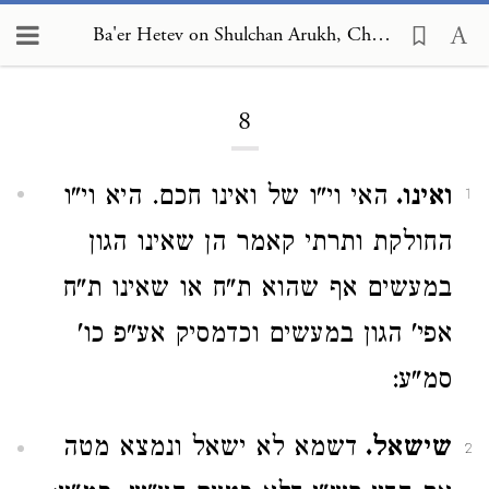
Ba'er Hetev on Shulchan Arukh, Choshen Mishpat 8
Loading...
8
ואינו.
האי וי"ו של ואינו חכם. היא וי"ו
1
החולקת ותרתי קאמר הן שאינו הגון
במעשים אף שהוא ת"ח או שאינו ת"ח
אפי' הגון במעשים וכדמסיק אע"פ כו'
סמ"ע:
שישאל.
דשמא לא ישאל ונמצא מטה
2