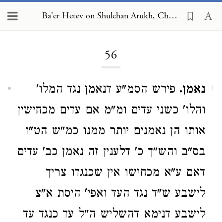
Ba'er Hetev on Shulchan Arukh, Choshen Mishpat 56
Loading...
56
נאמן.
פירש הסמ"ע דנאמן נגד המלו'
1
והלו' כשני עדים ומ"מ אם עדים מכחישין
אותו הן נאמנים יותר ממנו כמ"ש הט"ו
בס"ב והש"ך כ' דלענין זה נאמן כב' עדים
דאם ע"א מכחישו אין שכנגדו צריך
לישבע ש"ד נגד העד ואפי' היסת א"צ
לישבע דנימא דהשליש ה"ל עד כנגד עד