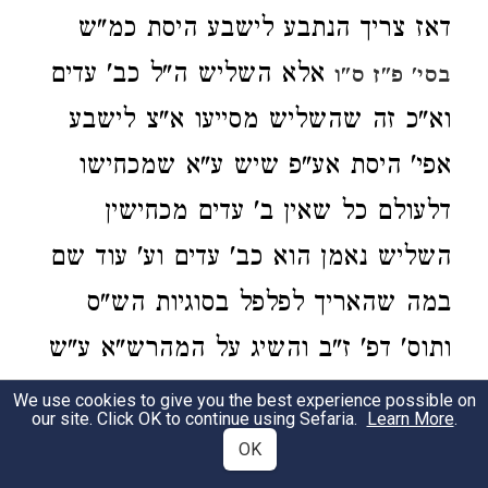
דאז צריך הנתבע לישבע היסת כמ"ש
אלא השליש ה"ל כב' עדים
בסי' פ"ז ס"ו
וא"כ זה שהשליש מסייעו א"צ לישבע
אפי' היסת אע"פ שיש ע"א שמכחישו
דלעולם כל שאין ב' עדים מכחישין
השליש נאמן הוא כב' עדים וע' עוד שם
במה שהאריך לפלפל בסוגיות הש"ס
ותוס' דפ' ז"ב והשיג על המהרש"א ע"ש
וע' בתשובת מהרשד"ם סי' קצ"ג:
We use cookies to give you the best experience possible on
our site. Click OK to continue using Sefaria.
Learn More
.
OK
לישבע.
פי' שהשליש נאמן בלא שבועה.
2