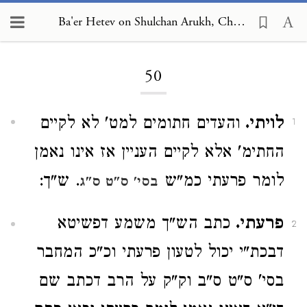
Ba'er Hetev on Shulchan Arukh, Choshen Mishpat 50
Loading...
50
לויתי.
והעדים חתומים למט' לא לקיים
1
החתימ' אלא לקיים העניין אז אינו נאמן
לומר פרעתי כמ"ש
. ש"ך:
בסי' ס"ט ס"ג
פרעתי.
כתב הש"ך משמע דפשיטא
2
דבכת"י יכול לטעון פרעתי וכ"כ המחבר
בסי' ס"ט ס"ב וק"ק על הרב דכתב שם