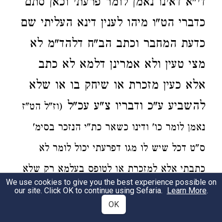
די"א דאינו נאמן לומר פרעתי וכאן סתם
כדברי הט"ו מיהו לענין דינא העליתי שם
כדעת המחבר וכתב הב"ח דלהד"מ לא
מצי טעין ולא אמרינן דלמא לא כתב
אלא כעין מזכרת או שיחק בו או שלא
להשביע ע"כ ודבריו צ"ע עכ"ל
(וז"ל הט"ז
נאמן לומר כו' ודינו כשאר כת"י הנזכר בסימ'
ס"ט דכל שיש לו מגו דפרעתי יכול לומר לא
כתבתי אלא למזכרת או לטופס בעלמא רק שלא
We use cookies to give you the best experience possible on
:
ישקר עיקר כתב ידו ע"כ)
our site. Click OK to continue using Sefaria.
Learn More
.
OK
פסק.
היינו למ"ד דאינו נאמן לומר