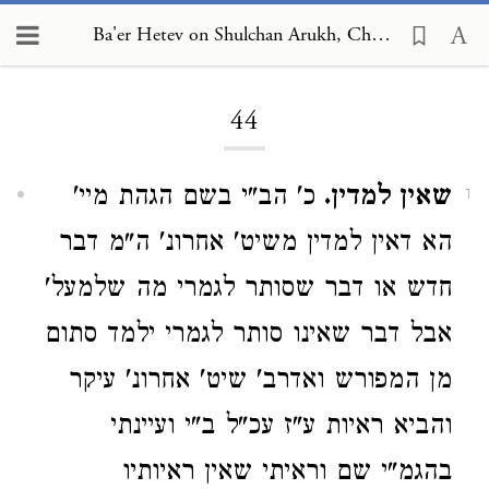
Ba'er Hetev on Shulchan Arukh, Choshen Mishpat 44
Loading...
44
שאין למדין.
כ' הב"י בשם הגהת מיי'
1
הא דאין למדין משיט' אחרונ' ה"מ דבר
חדש או דבר שסותר לגמרי מה שלמעל'
אבל דבר שאינו סותר לגמרי ילמד סתום
מן המפורש ואדרב' שיט' אחרונ' עיקר
והביא ראיות ע"ז עכ"ל ב"י ועיינתי
בהגמ"י שם וראיתי שאין ראיותיו