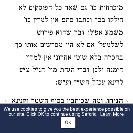
מוכרחות כו' גם שאר כל הפוסקים לא
חילקו בכך וכתבו סתם אין למדין כו'
משמע אפילו דבר שהוא פירוש
לשלמעל' אם לא היו מפרשים אותו כך
בהכרח בלא שיט' אחרונ' אין למדין
הימנה ולכן דברי הגהת מיי' הנ"ל צ"ע
לדינא עכ"ל הש"ך וע"ש:
הניחו.
ומה שכותבין בסוף השטר וקנינא
2
We use cookies to give you the best experience possible on
מפלוני וכו' ג"ז מיקרי חזרת השטר
our site. Click OK to continue using Sefaria.
Learn More
.
OK
ואע"פ שעדיין לא נכתב למעל' אלא