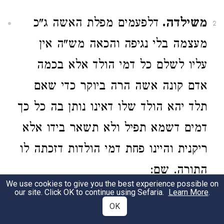
משילדה.
דלפעמים מפלת האשה ג"כ
2
מעצמה בלי נגיפה והכאה מש"ה אין
עליו לשלם כל דמי הולד אלא בכמה
אדם קונה אשה הרה ביוקר כדי שאם
תלד יהא הולד שלו דאינו נותן בה כל כך
דמים דשמא תפיל ולא תשאר בידו אלא
ריקנית והיינו פחת דמי הולדות דזכתה לו
התורה. שם:
We use cookies to give you the best experience possible on
our site. Click OK to continue using Sefaria.
Learn More
.
וריפוי.
הוא נותן להרופא והשבת לבעל
3
OK
משום דמעשה ידיה הוא שלו וכ"כ בטור