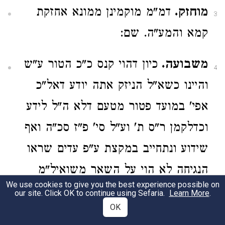
מוחזק.
דמ"מ מוקמינן ממונא אחזקת
3
קמא והמע"ה. שם:
משבועה.
כיון דהוי קנס כ"כ הטור ע"ש
4
והיינו כשא"ל הניזק אתה יודע דאל"כ
אפי' במועד פטור מטעם דלא ה"ל לידע
וכדלקמן ר"ס ת' וע"ל סי' פ"ז סכ"ה ואף
שידוע ונתחייב במקצת ע"פ עדים שראו
הנגיחה לא הוי על השאר משואיל"מ
We use cookies to give you the best experience possible on
בקנס כמ"ש
ועוד כתבו
התו' ר"פ הפרה
our site. Click OK to continue using Sefaria.
Learn More
.
OK
תירוץ אחר דלא ה"ל לידע וכ"כ בנ"י
שם