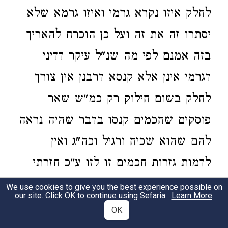
לחלק איזו נקרא גרמי ואיזו גרמא שלא
יסתרו זה את זה ועל כן הוכרח להאריך
בזה אמנם לפי מה שנ"ל עיקר דדיני
דגרמי אינן אלא קנסא דרבנן אין צורך
לחלק בשום חילוק רק כמ"ש שאר
פוסקים שחכמים קנסו בדבר שהיה נראה
להם שהוא שכיח ורגיל וכה"ג ואין
לדמות גזרות חכמים זו לזו ע"כ חזרתי
לאחורי מלעשות החבור הנ"ל ועם כל זה
We use cookies to give you the best experience possible on
our site. Click OK to continue using Sefaria.
Learn More
.
אמרתי להביא דברי הרמב"ן בדינים
OK