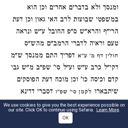
ומנסך ולא בדברים אחרים וכן הוא
במשפטי שבועות לרב האי גאון וכן דעת
הרי"ף והרא"ש ס"פ החובל ע"ש ונראה
טעם וראיה לדברי הרמב"ם מהש"ס
דפריך התם ממנסך ש"מ
חולין דף מ' ע"א
דקי"ל כרב ע"ש וע"ל סי' שפ"ב מ"ש גבי
קדם וכיסה כו' וכן מוכח דעת הפוסקים
שיתבארו
דסברי דדינא
לקמן סי' שפ"ו
דגרמי קנסא הוא ומקנסא ילפינן וע"ש
We use cookies to give you the best experience possible on
our site. Click OK to continue using Sefaria.
Learn More
.
עכ"ל:
OK