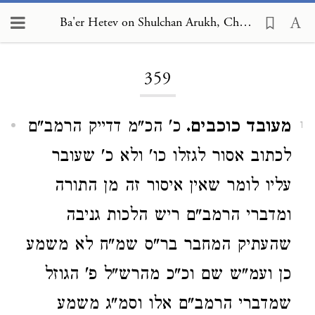
Ba'er Hetev on Shulchan Arukh, Choshen Mishpat 359
Loading...
359
מעובד כוכבים.
כ' הכ"מ דדייק הרמב"ם
1
לכתוב אסור לגזלו כו' ולא כ' שעובר
עליו לומר שאין איסור זה מן התורה
ומדברי הרמב"ם ריש הלכות גניבה
שהעתיק המחבר בר"ס שמ"ח לא משמע
כן ועמ"ש שם וכ"כ מהרש"ל פ' הגוזל
שמדברי הרמב"ם אלו וסמ"ג משמע