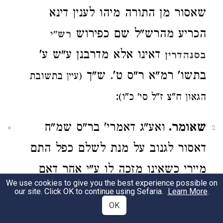
שאסור מן התורה מיהו לענין דינא
הכריע מהרש"ל שם כפירוש
רש"י
דאינו אלא מדרבנן ע"ש ע'
בסנהדרין
בתשו' רמ"א ר"ס ט'. ש"ך
(עיין בתשובת
:
הגאון ח"צ ז"ל סי' כ"ו)
שאומר.
ואע"ג דאמרי' בר"ס שמ"ח
2
דאסור לגנוב על מנת לשלם כפל התם
מיירי כשאינו מזכה לו ע"י אחר דאם
We use cookies to give you the best experience possible on
מזכה לו ע"י אחר מיד לאו גניבה מקרי
our site. Click OK to continue using Sefaria.
Learn More
.
OK
כיון שהאחר יודע מזה כך נ"ל והב"ח תי'