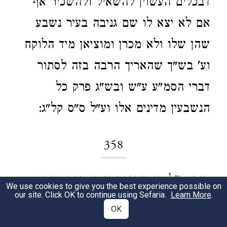
דבכלים העשוין להשאיל ולהשכיר אף
אם לא יצא לו שם גניבה בעיר נשבע
שהן שלו ולא מכרן ומוציאן מיד הלוקח
וע' בש"ך שהאריך הרבה בזה לסתור
דברי הסמ"ע ע"ש ובש"ג פרק כל
הנשבעין מדינים אלו וע"ל ס"ס קל"ג:
358
רוב.
ר"ל הן שחזקת אותו דבר עצמו
1
We use cookies to give you the best experience possible on
our site. Click OK to continue using Sefaria.
Learn More
.
הוא גנוב הן שאין חזקת דבר ההוא גנוב
OK
אלא רוב דבר כזה הוא בחזקת גנוב