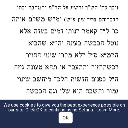
(וכך כת' הש"ך והשיג על הה"מ והמחבר וכת'
ומ"ש משלם אותה
דדבריהם צריך עיון ע"ש)
כו' ל"ד קאמר דנותן דמים בעדה אלא
נוטל הכבשה בעינה והי"א שהביא
הרמ"א ס"ל דלא מקרי שינוי החוזר
דכשתחזור ותתעבר או תהא טעונה גיזה
ה"ל כפנים חדשות הלכך מיחשב שינוי
גמור והשבח הוא שלו וגם הכבשה
בעינה תשאר בידו אלא שמשלם
We use cookies to give you the best experience possible on
our site. Click OK to continue using Sefaria.
Learn More
.
להבעלים דמיה עכ"ל ועיין במהרש"ל
OK