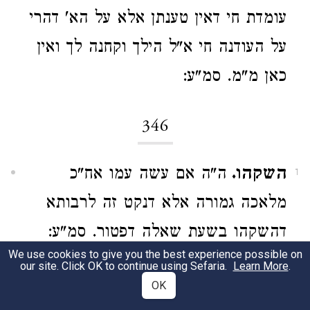
עומדת חי דאין טענתן אלא על הא' דהרי
על העודנה חי א"ל הילך וקחנה לך ואין
כאן מ"מ. סמ"ע:
346
השקהו.
ה"ה אם עשה עמו אח"כ
1
מלאכה גמורה אלא דנקט זה לרבותא
דהשקהו בשעת שאלה דפטור. סמ"ע:
We use cookies to give you the best experience possible on
our site. Click OK to continue using Sefaria.
Learn More
.
מזמין.
והיינו דוקא כשהבטיחו לעשות
2
OK
מלאכתו ולא קבע לו השואל זמן לזה