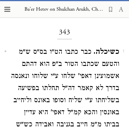
Ba'er Hetev on Shulchan Arukh, Choshen Mishpat 343
Loading...
343
כשיכלה.
כבר כתבו הט"ו בס"ס ש"מ
1
והטעם שכתבו הטור ב"פ הוא דהתם
אשמועינן דאפי' שלחו ע"י שלוחו ונאנסה
בדרך לא קאמר דה"ל תחלתו בפשיעה
בשליחתו ע"י שליח וסופו באונס וליחייב
באונסין והכא קמ"ל דאפי' היא עדיין
בביתו מ"מ חייב בגניבה ואבידה כש"ש