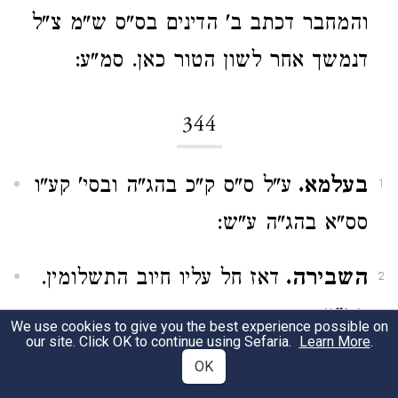
והמחבר דכתב ב' הדינים בס"ס ש"מ צ"ל
דנמשך אחר לשון הטור כאן. סמ"ע:
344
בעלמא.
ע"ל ס"ס ק"כ בהג"ה ובסי' קע"ו
1
סס"א בהג"ה ע"ש:
השבירה.
דאז חל עליו חיוב התשלומין.
2
סמ"ע:
We use cookies to give you the best experience possible on
our site. Click OK to continue using Sefaria.
Learn More
.
הוזלו.
OK
וכ"ש אם הוקרו דהא לא יהיה
3