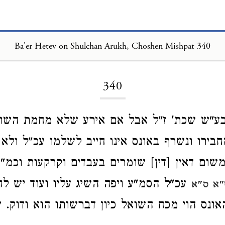
Ba'er Hetev on Shulchan Arukh, Choshen Mishpat 340
Loading...
340
 בע"ש שכת' ז"ל אבל אם אירע שלא מחמת השוא
בירו ונשרף באונס אינו חייב לשלמו עכ"ל ולא 
שום דאין [דין] שומרים בעבדים וקרקעות וכמ
עכ"ל הסמ"ע ויפה השיג עליו ועוד יש לה
"א ס"א
ונס הוי מכח השואל כיון דברשותו הוא ודוק. ש