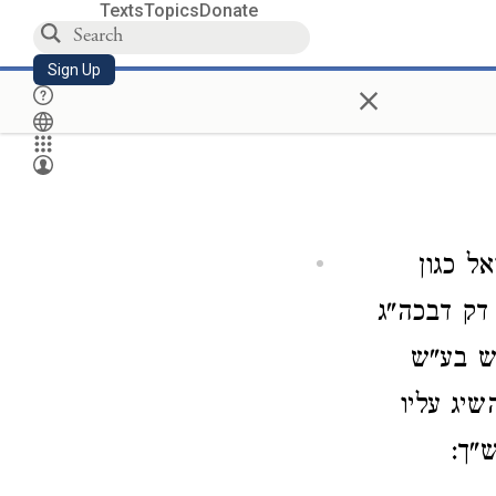
Texts
Topics
Donate
Sign Up
×
ל כגון
דק דבכה"ג
"ש בע"ש
שיג עליו
"ך: