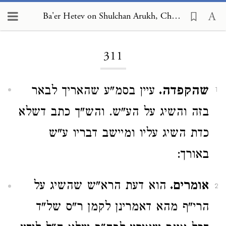
Ba'er Hetev on Shulchan Arukh, Choshen Mishpat 311
Loading...
311
שהקפדה.
עיין בסמ"ע שהאריך לבאר
1
בזה והשיג על הע"ש. והש"ך כתב דשלא
כדת השיג עליו ומיישב דבריו ע"ש
באורך:
אומרים.
הוא דעת הרא"ש שהשיג על
2
הרי"ף מהא דאמרינן לקמן ר"ס של"ד