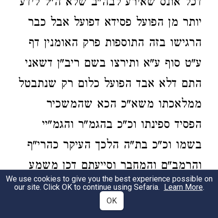
דכל אונס שאירע לבה"ב שלא ה"ל לידע
יותר מן הפועל פסידא דפועל אבל כבר
הרגישו בזה התוספות פרק האומנין דף
ע"ט סוף ע"א ותירצו בשם ריב"ן דשאני
התם דלא אבד הפועל כלום רק שנתבטל
ממלאכתו משא"כ הכא שהמשכיר
הפסיד ספינתו וכ"כ בהגמ"ר והגמ"יי
בשמו וכ"כ בת"ה הלכך העיקר כהרי"ף
והרמב"ם והמחבר וסייעתם דכן משמע
We use cookies to give you the best experience possible on
פשט הש"ס וכן דעת מהר"מ בתשובה
our site. Click OK to continue using Sefaria.
Learn More
.
OK
במרדכי שם וכ"כ האגודה וכן נראה דעת