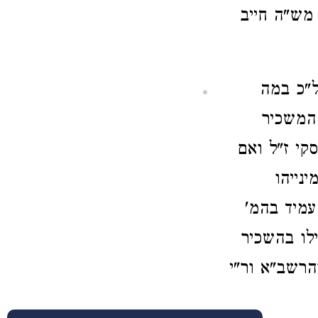
מש"ה חייב
ל"כ במה
 המשכיר
קי ז"ל ואם
נייהו
עמיד בהמ'
לו בהשכיר
הרשב"א ור"י