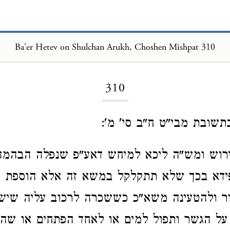
Ba'er Hetev on Shulchan Arukh, Choshen Mishpat 310
Loading...
310
בתשובת מבי"ט ח"ב סי' מ':
רוש ומש"ה ליכא למיחש דאע"פ שנפלה הבהמ
ידא בכך שלא תתקלקל במשא זה אלא הוספת ט
ור ולהטעינה משא"כ כששכרה לרכוב עליה שי
 על הגשר ותפול למים או לאחד הפתחים או ש