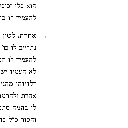
הוא כלי זכוכ
להעמיד לו ב
אחרת.
לשון 
3
נתחייב לו כו
להעמיד לו חמ
לא העמיד יש 
דלדידהו מהני
אחרת ולהרמב"
לו בהמה סתם 
והטור ס"ל כה