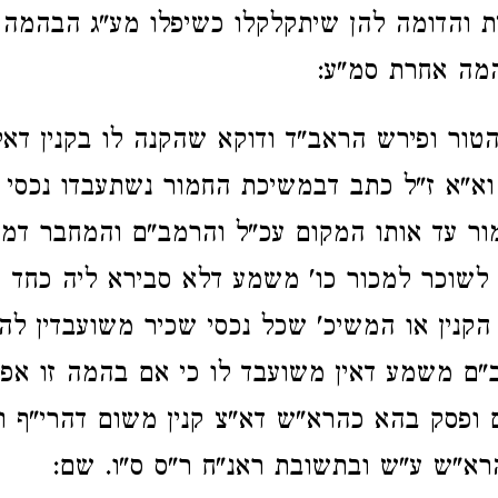
ית והדומה להן שיתקלקלו כשיפלו מע"ג הבהמה 
המה אחרת סמ"ע:
הטור ופירש הראב"ד ודוקא שהקנה לו בקנין דא
' וא"א ז"ל כתב דבמשיכת החמור נשתעבדו נכסי
ור עד אותו המקום עכ"ל והרמב"ם והמחבר דמס
לשוכר למכור כו' משמע דלא סבירא ליה כחד מי
 הקנין או המשיכ' שכל נכסי שכיר משועבדין לה
ם משמע דאין משועבד לו כי אם בהמה זו אפי
ופסק בהא כהרא"ש דא"צ קנין משום דהרי"ף ו
רא"ש ע"ש ובתשובת ראנ"ח ר"ס ס"ו. שם: