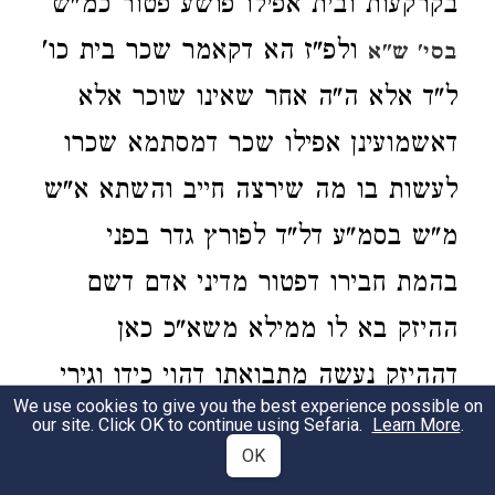
בקרקעות ובית אפילו פושע פטור כמ"ש
ולפ"ז הא דקאמר שכר בית כו'
בסי' ש"א
ל"ד אלא ה"ה אחר שאינו שוכר אלא
דאשמועינן אפילו שכר דמסתמא שכרו
לעשות בו מה שירצה חייב והשתא א"ש
מ"ש בסמ"ע דל"ד לפורץ גדר בפני
בהמת חבירו דפטור מדיני אדם דשם
ההיזק בא לו ממילא משא"כ כאן
דההיזק נעשה מתבואתו דהוי כידו וגירי
We use cookies to give you the best experience possible on
דיליה עיין בתשובת רשד"ם סי' רס"ו
וסי'
our site. Click OK to continue using Sefaria.
Learn More
.
OK
ושע"ב. ש"ך:
שע"א