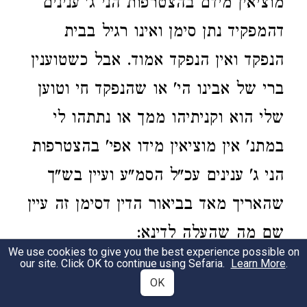
מוציאין מידם בהצטרפות הני ג' ענינים
דהמפקיד נתן סימן ואינו רגיל בבית
הנפקד ואין הנפקד אמוד. אבל כשטוענין
ברי של אבינו הי' או שהנפקד חי וטוען
שלי הוא וקניתיהו ממך או נתתהו לי
במתנ' אין מוציאין מידו אפי' בהצטרפות
הני ג' ענינים עכ"ל הסמ"ע ועיין בש"ך
שהאריך מאד בביאור הדין דסימן זה עיין
שם מה שהעלה לדינא:
We use cookies to give you the best experience possible on
our site. Click OK to continue using Sefaria.
Learn More
.
נתתו.
פי' כל זמן שלא ראהו בידו קודם
3
OK
ירידתן לדין נמצא דבשעת ירידתן לדין אי