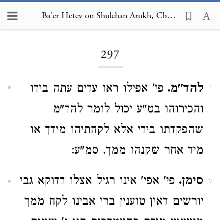
Ba'er Hetev on Shulchan Arukh, Choshen Mishpat 297
Loading...
297
להד"מ.
פי' אפילו ראו עדים עתה בידו
1
והכירוהו בט"ע יכול לומר להד"מ
שהפקדתו בידי אלא לקחתיהו מידך או
מיד אחר שקנהו ממך. סמ"ע:
סימן.
פי' אפי' אינו רגיל אצלו דדוקא גבי
2
יורשים דאין טוענין ברי אבינו לקח ממך