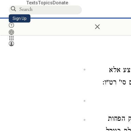
Texts
Topics
Donate
Sign Up
×
צע אלא
סי' רט"ו:
ק הפחות