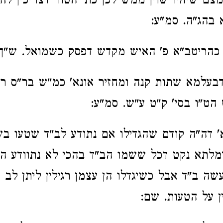
צם שיהיו שוין ממש לכן כת' הטור דצריכין לח
בהג"ה. סמ"ע:
כהריטב"א פ' האיש מקדש דפסק כשמואל. ש"ך:
דבעלמא שתות קנה ומחזיר אונא' כמ"ש בר"ס רכ
הט"ו בסי' ק"ט ע"ש. סמ"ע:
' דה"ה קודם שהגדילו אם נתודע לב"ד שטעו בש
לתא נקט דכל ששמו הב"ד בהכי לא נתוודע הט
שה ב"ד אבל כשיגדלו הן עצמן רגילין ליתן לב 
ן על הטעות. שם: