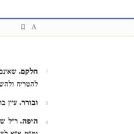
חלקם.
שאינם
1
להטריח ולהשב
ובורר.
עיין ב
2
היפה.
ר"ל שי
3