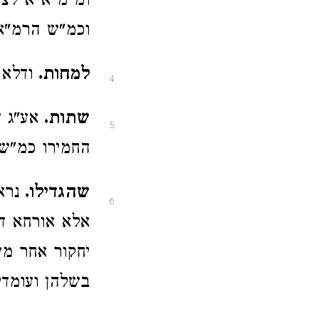
ומ"מ א"א לצמ
וכמ"ש הרמ"א 
למחות.
ודלא 
4
שתות.
אע"ג 
5
החמירו כמ"ש 
שהגדילו.
נרא
6
אלא אורחא דמ
יחקור אחר מע
בשלהן ועומדי