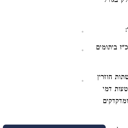
לק בגורל
"ז ביתומים
תות חוזרין
עות דמי
ומדקדקים