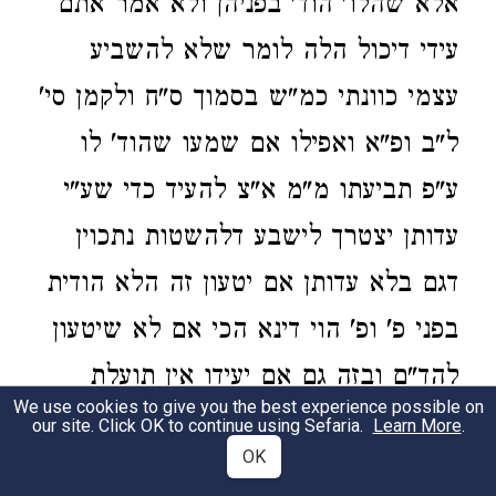
אלא שהלו' הוד' בפניהן ולא אמר אתם
עידי דיכול הלה לומר שלא להשביע
עצמי כוונתי כמ"ש בסמוך ס"ח ולקמן סי'
ל"ב ופ"א ואפילו אם שמעו שהוד' לו
ע"פ תביעתו מ"מ א"צ להעיד כדי שע"י
עדותן יצטרך לישבע דלהשטות נתכוין
דגם בלא עדותן אם יטעון זה הלא הודית
בפני פ' ופ' הוי דינא הכי אם לא שיטעון
להד"ם ובזה גם אם יעידו אין תועלת
We use cookies to give you the best experience possible on
בעדותן דמ"מ פטור משבוע' כמ"ש הטור
our site. Click OK to continue using Sefaria.
Learn More
.
OK
בר"ס ל"ב ע"ש. עכ"ל הסמ"ע: