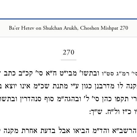
Ba'er Hetev on Shulchan Arukh, Choshen Mishpat 270
Loading...
270
ובתשו' מבי"ט ח"א סי' קכ"ב כתב ד
י' רמ"ג סט"ו
ה לו מדרבנן כגון ע"י מתנת שכ"מ אינו יוצא בד
רי תקפו כהן סי' ל' ובהגה"מ סוף סנהדרין ובתשו
ו כ"ז ול"ח. ש"ך:
הרשב"א והד"מ הביאו אבל בדעת אחרת מקנה ל