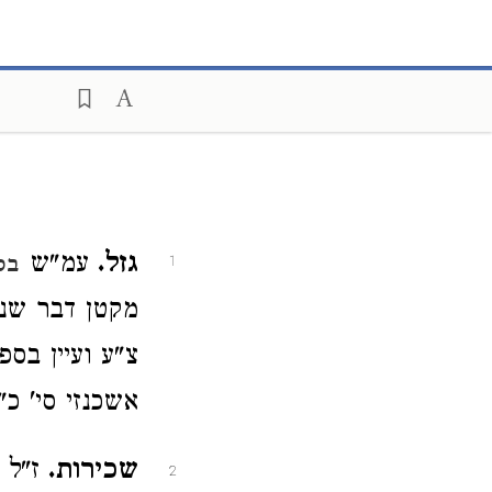
גזל.
עמ"ש
בס
1
מקטן דבר שנקנ
צ"ע ועיין בספ
אשכנזי סי' כ"
שכירות.
ז"ל 
2