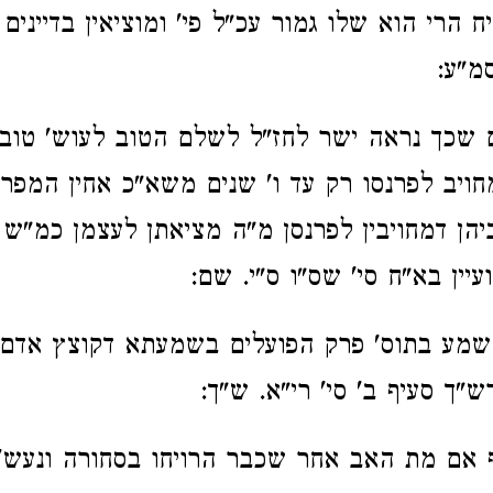
 הרי הוא שלו גמור עכ"ל פי' ומוציאין בדיינים
סמ"ע:
שכך נראה ישר לחז"ל לשלם הטוב לעוש' טוב 
חויב לפרנסו רק עד ו' שנים משא"כ אחין המפרנס
הן דמחויבין לפרנסן מ"ה מציאתן לעצמן כמ"ש 
ועיין בא"ח סי' שס"ו ס"י. שם:
שמע בתוס' פרק הפועלים בשמעתא דקוצץ אדם ע
"ך סעיף ב' סי' רי"א. ש"ך:
ף אם מת האב אחר שכבר הרויחו בסחורה ונעש'