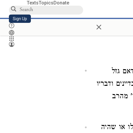
Texts
Topics
Donate
Sign Up
×
אם גזל
יינים ודבריו
' מהרב
ו או שהיה