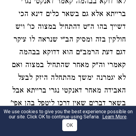
לאו דוקא בבהמה קאמר דאנקטי נגרי
ברייתא אלא גם בשאר כלים דינא הכי
דשייך בהו ה"ט דהתחיל במצוה כו' ויש
חולקין בזה ומסיק הב"י שנראה לו עיקר
דגם דעת הרמב"ם הוא דדוקא בבהמה
קאמרי וה"ק מאחר שהתחיל במצוה ואם
לא יגמרנה ימשך מהתחלה היזק לבעל
האבידה מאחר דאנקטי נגרי ברייתא אבל
בשאר דברים שאין דרכו ליטפל בהן אפי'
We use cookies to give you the best experience possible on
התחיל בה מותר לחזור ולהניחה כיון
our site. Click OK to continue using Sefaria.
Learn More
.
OK
דאין לבעל האבידה היזק בהתחלת