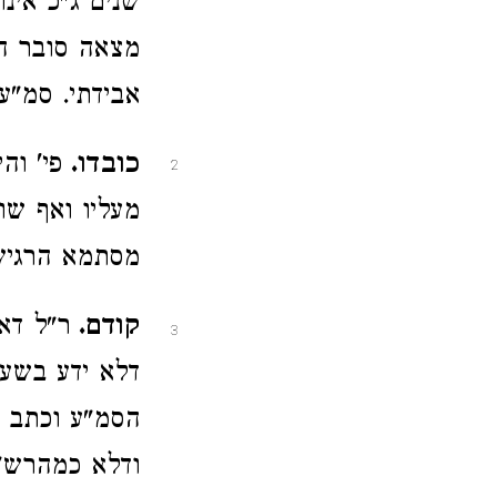
שנים ג"כ אינ
מצאה סובר הא
אבידתי. סמ"ע:
כובדו.
פי' וה
2
מעליו ואף שו
מסתמא הרגיש 
קודם.
ר"ל דא
3
דלא ידע בשעה
הסמ"ע וכתב ה
ודלא כמהרש"