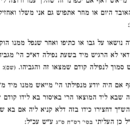
ו מייאש דאף אם יכפרנו זה שהלך עמו ורוצה ל
ובד היום או מחר אתפוש גם אני משלו ואחזיק
יה נושאו על גבו או כתיפו ואחר שנפל ממנו ה
דאי לא הרגיש מיד בשעת נפילה דא"כ הי' מגביה
סמוך לנפילה קודם שמצאו זה והגביהו.
:
(שם)
ף אם היה יודע מנפילתו הי' מייאש ממנו מיד 
 שבא ליד המוצאו הרי באיסור בא לידו קודם 
ש"ך דחצירו כידו בזה דלא קניא ליה אם בא ש
ל כן העליתי
ע"ש עכ"ל:
בסי' רס"ח ס"ג