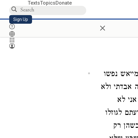
Texts
Topics
Donate
Sign Up
×
מייאש נפשו
 אבדתי ולא
אני לא
תם לגוזלו
כשהן רק