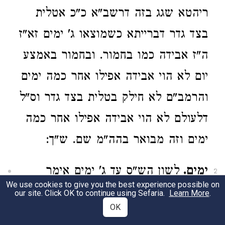
ריהטא שגג בזה דרשב"א כ"כ אטלית
בצד גדר דברייתא כשמוצאו ג' ימים זא"ז
ה"ז אבידה כמו בחמור. ובחמור באמצע
יום לא הוי אבידה אפילו אחר כמה ימים
והרמב"ם לא חילק בטלית בצד גדר וס"ל
דלעולם לא הוי אבידה אפילו אחר כמה
ימים וזה מבואר בהה"מ שם. ש"ך:
ימים.
לשון הש"ס עד ג' ימים אימר
2
We use cookies to give you the best experience possible on
אתרמויי אתרמי ונפקא טפי לא:
our site. Click OK to continue using Sefaria.
Learn More
.
OK
בר"ה.
דכיון שהיא עומדת בר"ה נרא'