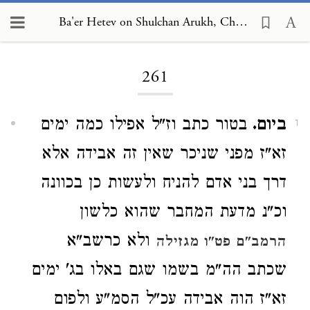
Ba'er Hetev on Shulchan Arukh, Choshen Mishpat 261
Loading...
261
ביום.
בטור כתב וז"ל אפילו כמה ימים
1
זא"ז מפני שניכר שאין זה אבידה אלא
דרך בני אדם להניח ולעשות כן בכוונה
וכ"נ מדעת המחבר שהוא כלשון
ולא כרשב"א
הרמב"ם פט"ו מגזילה
שכתב הה"מ בשמו שגם באלו בג' ימים
זא"ז הוה אבידה עכ"ל הסמ"ע ולפום