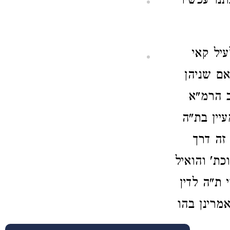
נו עכשיו
יל קאי
אם שניהן
כ הרמ"א
יין בת"ה
זה דרך
ת' והואיל
 ת"ה לדין
מרינן בהו