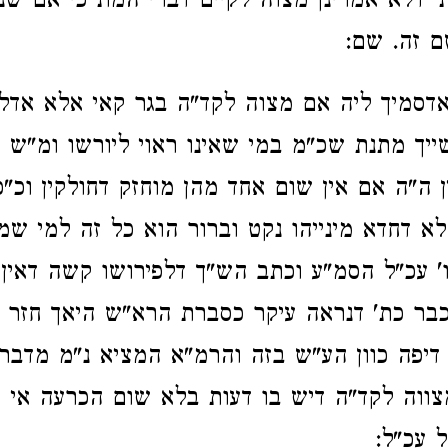
' דלא אמרינן מצוה לקיים דברי המת כי אם שנת
 זה. שם:
דסמיך ליה אם מצוה לקד"ה בגר קאי אלא אדלע
ייך מתנת שכ"מ במי שאינו ראוי ליורשו ומ"ש 
ין ה"ה אם אין שום אחד מהן מוחזק דחולקין וכ"
א דחדא מינייהו נקט וברור הוא כל זה למי שמע
' עכ"ל הסמ"ע וכתב הש"ך דלפירושו קשה דאין 
כבר כת' דנראה עיקר כסברת הרא"ש היאך חזר וכ
 דיפה כוון הע"ש בזה והרמ"א המציא נ"מ מדברי
צווה לקד"ה דיש בו דעות בלא שום הכרעה אי א
 עכ"ל: