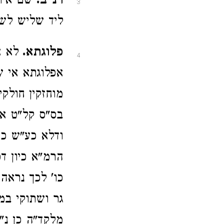
רנ"ב.
שם אית
3
ליד שליש לשם
פלוגתא.
לא א
4
אפלוגתא אי ש
מוחזקין חולק
בס"ס קל"ט אל
ודלא כע"ש כו
הרמ"א כיון ד
כו' לכך נראה
גר ושתוקי במ
מלקד"ה כן נ"ל