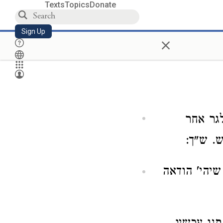
Texts
Topics
Donate
Sign Up
×
לגר אחר
. ש"ך:
שיהי' הודאה