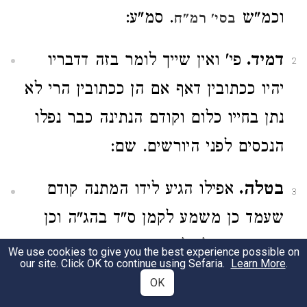
וכמ"ש
. סמ"ע:
בסי' רמ"ח
דמיד.
פי' ואין שייך לומר בזה דדבריו
2
יהיו ככתובין דאף אם הן ככתובין הרי לא
נתן בחייו כלום וקודם הנתינה כבר נפלו
הנכסים לפני היורשים. שם:
בטלה.
אפילו הגיע לידו המתנה קודם
3
שעמד כן משמע לקמן ס"ד בהג"ה וכן
מוכח בט"ו לעיל ס"ס קכ"ה וכן מוכח
We use cookies to give you the best experience possible on
our site. Click OK to continue using Sefaria.
Learn More
.
בטור
וברמב"ם פ"ט מהל' זכייה שהבאתי
OK
ולפ"ז צ"ל דמ"ש הרשב"א
ס"ס רנ"א