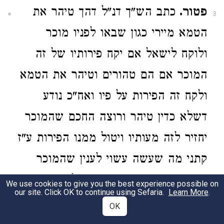
פטור.
כתב הש"ך דנ"ל דהך טיהר את
3
הטמא מיירי כגון שבאו לפניו מוכר
ולוקח לישאל אם יקח פירותיו של זה
המוכר אם הם טהורים וטיהר את הטמא
ולקח זה הפירות על פיו ואח"כ נודע
דשלא כדין טיהר ורוצה החכם שהמוכר
יחזיר לזה מעותיו ויטול ממנו הפירות ע"ז
קתני מה שעשה עשוי לענין שהמוכר
בחזקת טהורים מכרם וא"צ להחזיר
We use cookies to give you the best experience possible on
our site. Click OK to continue using Sefaria.
Learn More
.
המעות רק החכם ישלם ללוקח מביתו
OK
כמו מראה דינר לשולחני ומזה יצא דין