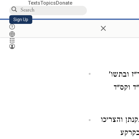
Texts
Topics
Donate
Sign Up
×
"ז ובתשו'
"ד וקס"ד
נתן והצריכו
בקרקע