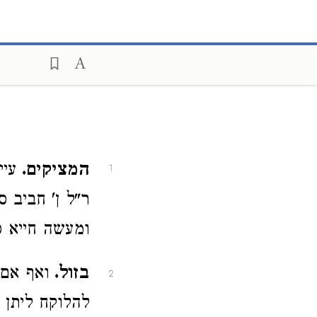
המציקים.
עיי
1
ר"ל ן' חביב ס
ומעשה חייא סי'
בזול.
ואף אם 
2
להלוקח ליתן 