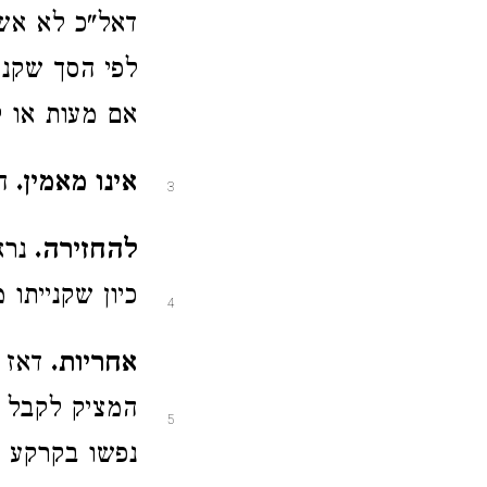
דאל"כ לא אשת
לפי הסך שקנה
אם מעות או ק
אינו מאמין.
ה
3
להחזירה.
נרא
כיון שקנייתו 
4
אחריות.
דאז 
המציק לקבל 
5
נפשו בקרקע ז