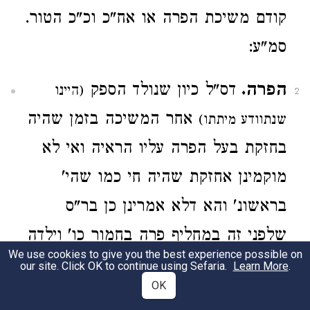
קודם משיכת הפרה או אח"כ וכ"כ הטור.
סמ"ע:
הפרה.
דס"ל כיון שנולד הספק
(היינו
2
אחר המשיכה בזמן שהיה
שנתוודע מיתתו)
בחזקת בעל הפרה עליו הראיה ואי לא
מוקמינן אחזקת שהיה חי כמו שהי'
בראשונ' והא דלא אמרינן כן בר"ס
שלפני זה במחליף פרה בחמור כו' וילדה
We use cookies to give you the best experience possible on
ואינו ידוע אם קודם המשיכה ילדה הפרה
our site. Click OK to continue using Sefaria.
Learn More
.
OK
או אח"כ דהל"ל כיון דבשעת משיכת