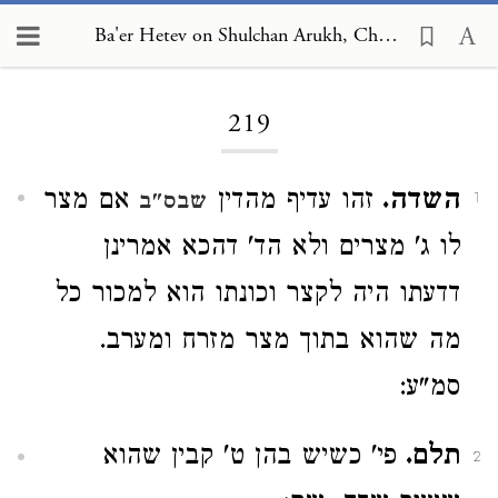
Ba'er Hetev on Shulchan Arukh, Choshen Mishpat 219
Loading...
219
השדה.
זהו עדיף מהדין
אם מצר
שבס"ב
1
לו ג' מצרים ולא הד' דהכא אמרינן
דדעתו היה לקצר וכונתו הוא למכור כל
מה שהוא בתוך מצר מזרח ומערב.
סמ"ע:
תלם.
פי' כשיש בהן ט' קבין שהוא
2