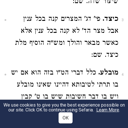
שיעור שדה. שם:
כיצד.
פי' דג' המצרים קנה בכל ענין
3
אבל מצר הד' לא קנה בכל ענין אלא
כאשר מבאר והולך ומש"ה הוסיף מלת
כיצד. שם:
מובלע.
כלל דברי הט"ו בזה הוא אם יש
4
בו תרתי לטיבותא דהיינו שאינו מובלע
ויש בו דבר חשיבות שיש בו ט' קבין
We use cookies to give you the best experience possible on
שהוא שיעור שדה או שיש עליו רכב
our site. Click OK to continue using Sefaria.
Learn More
.
OK
דקלים שהוא ג"כ דבר חשיבות כמ"ש