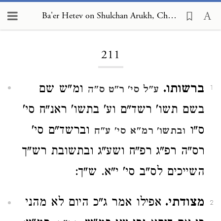
Ba'er Hetev on Shulchan Arukh, Choshen Mishpat 211
Loading...
211
ברשותו.
ומ"ש שם
ע"ל סי' ר"ט ס"ה
1
בשם תשו' רשד"ם וע' בתשו' ראנ"ח סי'
ס"ו
וברשד"ם סי'
ובתשו' רמ"א סי' ע"ח
רס"ה רפ"ג רפ"ח ושע"ג ובתשובת רש"ך
השייכים לס"ב סי' י"א. ש"ך:
מצודתי.
אפילו אמר ג"כ היום לא מהני
2