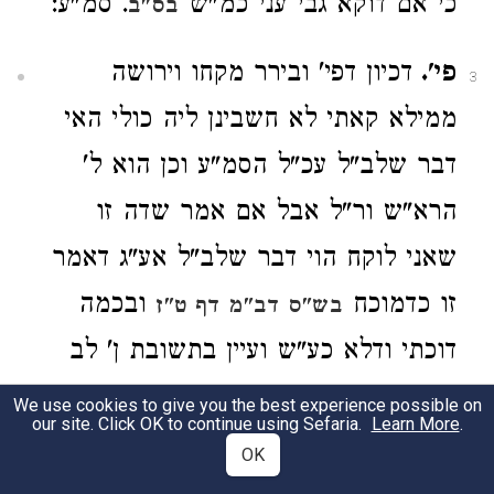
כי אם דוקא גבי עני כמ"ש
. סמ"ע:
בס"ב
פי'.
דכיון דפי' ובירר מקחו וירושה
3
ממילא קאתי לא חשבינן ליה כולי האי
דבר שלב"ל עכ"ל הסמ"ע וכן הוא ל'
הרא"ש ור"ל אבל אם אמר שדה זו
שאני לוקח הוי דבר שלב"ל אע"ג דאמר
זו כדמוכח
ובכמה
בש"ס דב"מ דף ט"ז
דוכתי ודלא כע"ש ועיין בתשובת ן' לב
ח"א סי' ס"ג. ש"ך:
We use cookies to give you the best experience possible on
our site. Click OK to continue using Sefaria.
Learn More
.
OK
חייו.
הרא"ש והטור כתבו משום כדי חיי
4