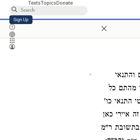
Texts
Topics
Donate
Sign Up
×
 והתנאי
ן מהתם כל
 התנאי כו'
 איירי כאן
 בתשובת ר"מ