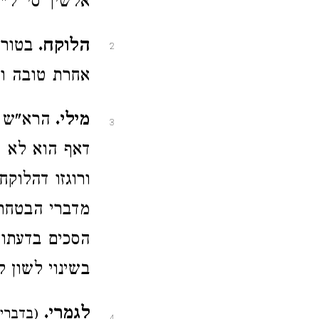
אלשיך סי' ל"ז
הלוקח.
בטור 
2
אחרת טובה ות
מילי.
הרא"ש 
3
דאף הוא לא 
ורוגזו דהלוק
מדברי הבטחתו
הסכים בדעתו 
בשינוי לשון ל
לגמרי.
(בדברי 
4