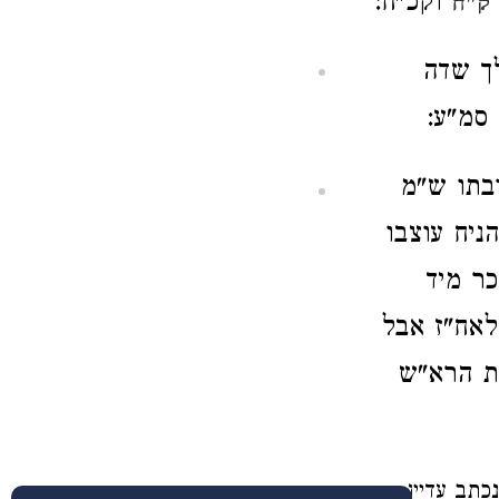
וקכ"ח:
 ק"ח
לך שדה
סמ"ע:
בתו ש"מ
יח עוצבו
כר מיד
לאח"ז אבל
נת הרא"ש
כתב עדיין