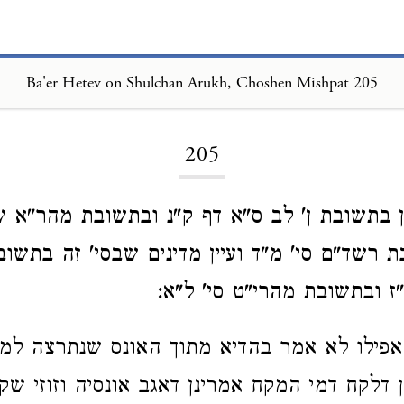
Ba'er Hetev on Shulchan Arukh, Choshen Mishpat 205
Loading...
205
ן בתשובת ן' לב ס"א דף ק"נ ובתשובת מהר"א שש
ת רשד"ם סי' מ"ד ועיין מדינים שבסי' זה בתשו
ר"ז ובתשובת מהרי"ט סי' ל"א:
אפילו לא אמר בהדיא מתוך האונס שנתרצה למכ
ן דלקח דמי המקח אמרינן דאגב אונסיה וזוזי שק