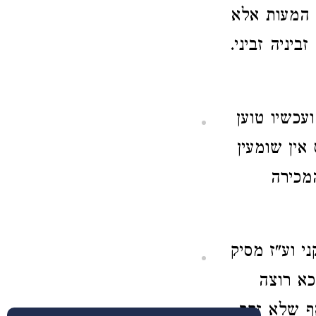
 המעות אלא
יניה זביני.
עכשיו טוען
אין שומעין
המכירה
י וע"ז מסיק
כא רוצה
ף שלא זקף