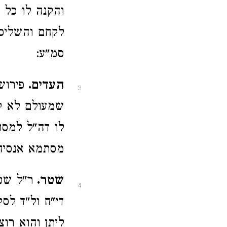
והקנה לו כל 
לקחם והשליכם 
סמ"ע:
העדים.
פירוש
3
שמעולם לא קי
לו דה"ל למסור
מסתמא אנסיה
שטר.
ר"ל שטר
4
די"ח ול"ד לסק
ליתן והוא רו