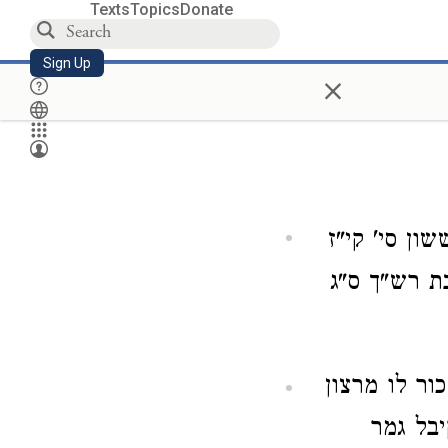
Texts
Topics
Donate
Sign Up
×
ון סי' קי"ז
בת רש"ך ס"ג
ור לו מרצון
יבל גמר