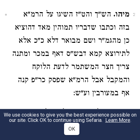
מיהו.
הש"ך והט"ז השיגו על הרמ"א
2
בזה וכתבו שדבריו תמוהין מאד דהוציא
כן מהגמ"ר ושם מבואר דלא כ"כ אלא
לתירוצא קמא דבש"ס דאף במכר ומתנה
צריך חצר המשתמר לדעת הלוקח
והמקבל אבל הרמ"א שפסק כר"פ קנה
אף במעורבין וע"ש:
מעורבין.
לאו דוקא אלא ר"ל מונח בצדו
3
We use cookies to give you the best experience possible on
our site. Click OK to continue using Sefaria.
Learn More
.
ולא נחלק ממנו לגמרי דהא בהגמ"ר שם
OK
כתב וז"ל אם אין הפסק בין אותן פירות