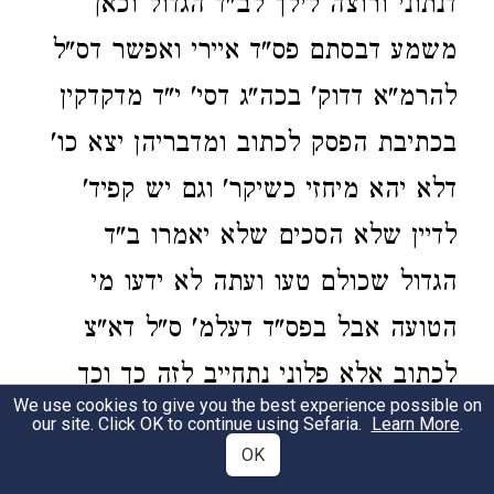
דנתוני ורוצה לילך לב"ד הגדול וכאן
משמע דבסתם פס"ד איירי ואפשר דס"ל
להרמ"א דדוק' בכה"ג דסי' י"ד מדקדקין
בכתיבת הפסק לכתוב ומדבריהן יצא כו'
דלא יהא מיחזי כשיקר' וגם יש קפיד'
לדיין שלא הסכים שלא יאמרו ב"ד
הגדול שכולם טעו ועתה לא ידעו מי
הטועה אבל בפס"ד דעלמ' ס"ל דא"צ
לכתוב אלא פלוני נתחייב לזה כך וכך
We use cookies to give you the best experience possible on
אבל בגמ' פרק ז"ב מוכח דבכל פס"ד
our site. Click OK to continue using Sefaria.
Learn More
.
OK
שכותבין הדיינים צריכין לכתוב