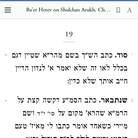
Ba'er Hetev on Shulchan Arukh, Choshen Mishpat 19
Loading...
19
סוד.
כתב הש"ך בשם מהר"א שטיין דגם
1
בכלל לאו זה שלא יאמר א' לנדון הדיין
חייב אותך שלא כדין:
שנתבאר.
כתב הסמ"ע דקשה קצת על
2
הרמ"א שהרא' מקום על
ושם
סי' י"ד
מיירי כשאחד אומר כתבו לי מאיז' טעם