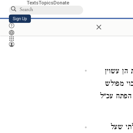
Texts
Topics
Donate
Sign Up
×
הן עשוין
וי מפולש
 הפתח עכ"ל
תי שעל