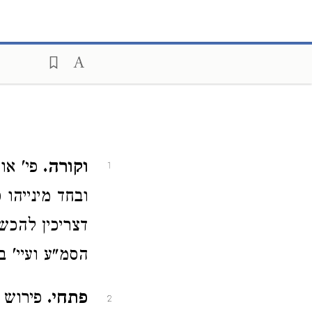
וקורה.
פי' או
1
ובחד מינייהו
דצריכין להכש
הסמ"ע ועיי' ב
פתחי.
פירוש 
2