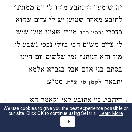
זה שומעין להנתבע מיהו ל' יום ממתינין
לתובע מאחר שטוען יש לי עדים שהוא
כדברי
מיירי שאינו טוען שיש
ובסי' כ"ד
לו עדים משום הכי בזילי נכסי נשבע לו
מיד והא דנותנין זמן שלשים יום היינו
בסתם בני אדם אבל בגברא אלמא
יתבאר
. סמ"ע:
לקמן סי' צ"ח
דיהבי.
פי' אתובע קאי וקאמר הא
2
We use cookies to give you the best experience possible on
דנותנין לו זמן ל' יום ולא יותר דוקא כו'
our site. Click OK to continue using Sefaria.
Learn More
.
OK
אבל בנתבע אין לחלק בהכי. סמ"ע: