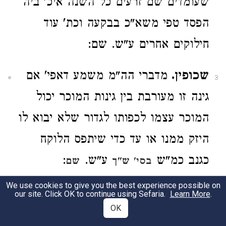
שעומדים שם זרעים כל השנה איכ' ביה
הפסד טפי משא"כ בבקעה וכת' עוד
חילוקים אחרים ע"ש. שם:
שכופין.
מדברי הה"מ משמע דאפי' אם
3
גינה זו מעורבת בין גינות המוכר יכול
המוכר עצמו לכפותו לגדור שלא יבוא לו
היזק ממנו או עד כדי שיתפס הלוקח
כגנב כמ"ש
ע"ש.
:
בסי' ש"ך
שם
We use cookies to give you the best experience possible on
שניהם.
(ז"ל הב"ח ומיהו ודאי לא דמי היכא
our site. Click OK to continue using Sefaria.
Learn More
.
4
OK
דלא עשה שום א' מהם חזית להיכא דעשו