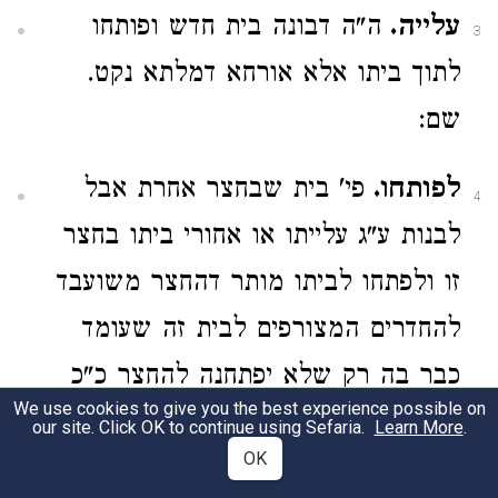
עלייה.
ה"ה דבונה בית חדש ופותחו
3
לתוך ביתו אלא אורחא דמלתא נקט.
שם:
לפותחו.
פי' בית שבחצר אחרת אבל
4
לבנות ע"ג עלייתו או אחורי ביתו בחצר
זו ולפתחו לביתו מותר דהחצר משועבד
להחדרים המצורפים לבית זה שעומד
כבר בה רק שלא יפתחנה להחצר כ"כ
We use cookies to give you the best experience possible on
הסמ"ע ועיין בתשובת רש"ך ס"ב סי'
our site. Click OK to continue using Sefaria.
Learn More
.
OK
מ"ח: