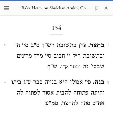
Ba'er Hetev on Shulchan Arukh, Choshen Mishpat 154
Loading...
154
בחצר.
עיין בתשובת רש"ך ס"ב סי' ח'
1
ובתשובת ר"ל ן' חביב סי' מ"ד מדינים
שבסי' זה
. ש"ך:
ובסי' ק"י
בנה.
פי' אפילו היא בנויה כבר ע"ג ביתו
2
והיתה פתוחה להבית אסור לפתוח לה
אח"כ פתח להחצר. סמ"ע: