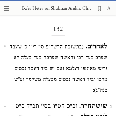
Ba'er Hetev on Shulchan Arukh, Choshen Mishpat 132
Loading...
132
לאחרים.
(בתשובת הרשד"ם סי' רי"ו כ' שעבד
1
שערב בעד רבו והאשה שערבה בעד בעלה לא
גריעי מאינשי דעלמא ואם יש ביד העבד נכסים
מרבו וביד האשה נכסים מבעלה משלמין וע"ש
:
כנה"ג)
שישתחרר.
וכ"כ הט"ו בסי' תכ"ד ס"ט
2