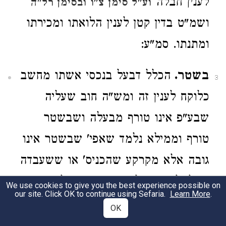
לענין חבלה
וע"ל סימן צ"ו
ובסימן רל"ה
ושמ"ט בדין קטן לענין הלואתו ומכירתו
ומתנתו. סמ"ע:
בשטר.
הכלל דבעל בנכסי אשתו מחשב
3
כלוקח לענין זה ומש"ה חוב שעליה
שבע"פ אינו טורף מבעלה ושבשטר
טורף וממילא נלמד שאפי' שבשטר אינו
גובה אלא מקרקע שהכניס' או ששעבדה
מטלטלי אג"ק לדינא דש"ס וע"ל סי' ס'
We use cookies to give you the best experience possible on
our site. Click OK to continue using Sefaria.
Learn More
.
מיהו נראה דגם למה שתקנו
ובסי' קי"ג
OK
דמפני תקנת השוק לא יגבה מלקוחות