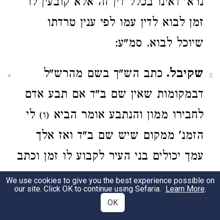
נרא' דאינו בכלל דין זה אלא קובעין לו
זמן לבוא לדין עמו לפי ענין טרדתו
שיוכל לבוא. סמ"ע:
שקיבל.
כתב הש"ך בשם מהרש"ל
3
דבמקומות שאין שם ב"ד אם תבע אדם
לחבירו ממון והנתבע אומר הביא
לי
(ו)
הזמנ' ממקום שיש שם ב"ד ואז אלך
עמך יכולים בני העיר לקבוע לו זמן וכתב
עוד בס' באר שבע פסק בראובן שתובע
We use cookies to give you the best experience possible on
our site. Click OK to continue using Sefaria.
Learn More
.
לשמעון שירד עמו לדין ואינו רוצה
OK
לגלות לו אופן תביעתו והלה משיב לא